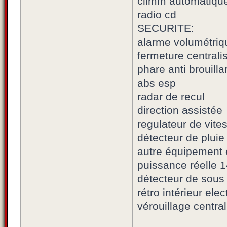
climm automatique
radio cd
SECURITE:
alarme volumétriq
fermeture centrali
phare anti brouilla
abs esp
radar de recul
direction assistée
regulateur de vite
détecteur de pluie
autre équipement e
puissance réelle 
détecteur de sous
rétro intérieur el
vérouillage centra