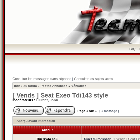
FAQ
-
Consulter les messages sans réponse
|
Consulter les sujets actifs
Index du forum
»
Petites Annonces
»
Véhicules
[ Vends ] Seat Exeo Tdi143 style
Modérateurs :
Fl0rent
,
John
Page
1
sur
1
[ 1 message ]
Aperçu avant impression
Auteur
Thierry34 cc2l
Sujet du message :
[ Vends ] Seat Ex