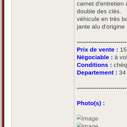
carnet d'entretien
double des clés.
véhicule en très b
jante alu d'origin
-------------------------
Prix de vente :
15
Négociable :
à voi
Conditions :
chèq
Departement :
34 
-------------------------
Photo(s) :