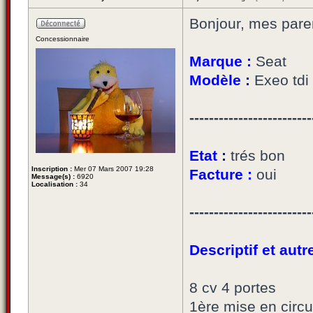
Bonjour, mes paren
Concessionnaire
Marque :
Seat
Modèle :
Exeo tdi
-------------------------
Etat :
trés bon
Inscription :
Mer 07 Mars 2007 19:28
Facture :
oui
Message(s) :
6920
Localisation :
34
-------------------------
Descriptif et aut
8 cv 4 portes
1ère mise en circu